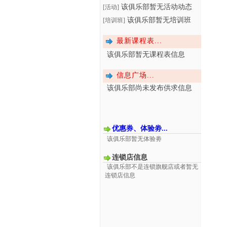
该俱乐部暂无活动动态
[活动]
该俱乐部暂无培训班
[培训班]
最新课程表...
该俱乐部暂无课程表信息
信息广场...
该俱乐部尚未发布供求信息
优惠券、体验劵...
该俱乐部暂无体验劵
连锁店信息
该俱乐部不是连锁旗舰店或者暂无
连锁店信息