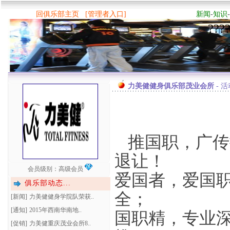
回俱乐部主页
[管理者入口]
新闻
-
知识
-
???
力美健健身俱乐部茂业会所
- 
推国职，广传
退让！
会员级别：高级会员
爱国者，爱国
俱乐部动态...
全；
[新闻]
力美健健身学院队荣获..
[通知]
2015年西南华南地..
国职精，专业深
[促销]
力美健重庆茂业会所8..