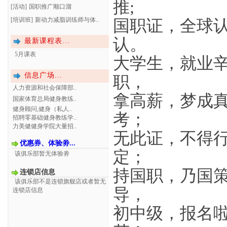
推;
[活动]
国职推广顺口溜
[培训班]
新动力减脂训练师与体..
国职证，全球
认。
最新课程表...
5月课表
大学生，就业
信息广场...
职，
人力资源和社会保障部..
拿高薪，梦成
国家体育总局健身教练..
健身顾问,健身（私人..
考；
招聘零基础健身教练学..
力美健健身学院大量招..
无此证，不得
优惠券、体验劵...
定；
该俱乐部暂无体验劵
持国职，乃国
连锁店信息
该俱乐部不是连锁旗舰店或者暂无
导，
连锁店信息
初中级，报名啦