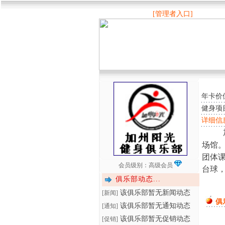
[管理者入口]
年卡价
健身项
详细信
加
场馆
团体
会员级别：高级会员
台球
俱乐部动态...
该俱乐部暂无新闻动态
[新闻]
俱
该俱乐部暂无通知动态
[通知]
该俱乐部暂无促销动态
[促销]