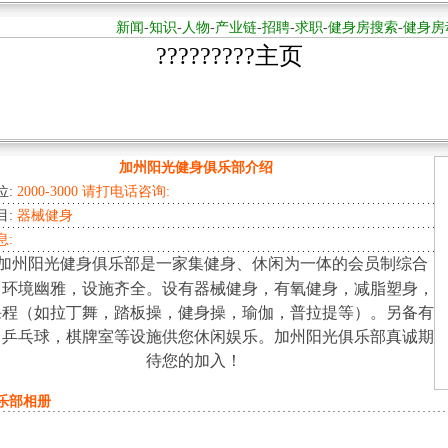
新闻
-
知识
-
人物
-
产业链
-
招聘
-
求职
-
健身房搜索
-
健身房
?????????主页
加州阳光健身俱乐部介绍
位:
2000-3000 请打电话咨询:
目:
器械健身
息:
州阳光健身俱乐部是一家集健身、休闲为一体的会员制综合
。环境幽雅，设施齐全。设有器械健身，有氧健身，减脂塑身，
课程（如拉丁舞，踏板操，健身操，瑜伽，普拉提等）。另备有
，乒乓球，棋牌室等设施供您休闲娱乐。加州阳光俱乐部真诚期
待您的加入！
乐部相册